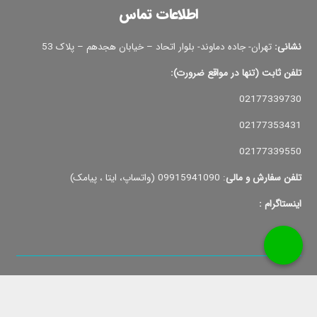
تلفن ثابت (تنها در مواقع ضرورت):
02177339730
02177353431
02177339550
تلفن سفارش و مالی
: 09915941090 (واتساپ، ایتا ، پیامک)
اینستاگرام :
تمامی حقوق وبسایت برای کارا لنز محفوظ می باشد .طراحی سایت توسط
عرش هاست