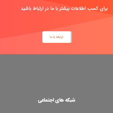
ارتباط با ما
شبکه های اجتماعی
اطلاعات تماس
نشانی:
تهران- جاده دماوند- بلوار اتحاد – خیابان هجدهم – پلاک 53